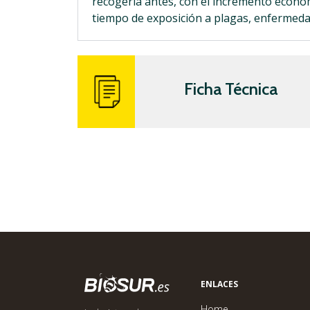
recogerla antes, con el incremento econó
tiempo de exposición a plagas, enfermed
Ficha Técnica
ENLACES
Home