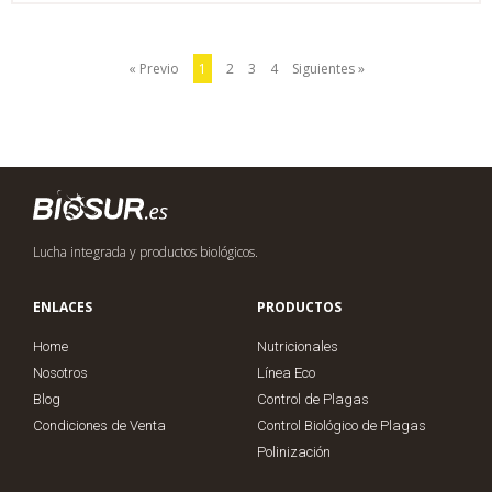
« Previo
1
2
3
4
Siguientes »
Lucha integrada y productos biológicos.
ENLACES
PRODUCTOS
Home
Nutricionales
Nosotros
Línea Eco
Blog
Control de Plagas
Condiciones de Venta
Control Biológico de Plagas
Polinización