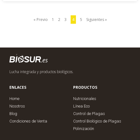
« Previo
1
2
3
4
5
Siguientes »
Lucha integrada y productos biológicos.
ENLACES
PRODUCTOS
Home
Nutricionales
Nosotros
Línea Eco
Blog
Control de Plagas
Condiciones de Venta
Control Biológico de Plagas
Polinización