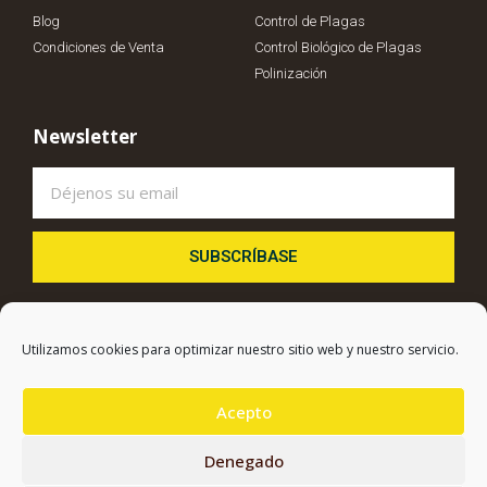
Blog
Control de Plagas
Condiciones de Venta
Control Biológico de Plagas
Polinización
Newsletter
SUBSCRÍBASE
Utilizamos cookies para optimizar nuestro sitio web y nuestro servicio.
CONTACTO
info@biosur.es
Acepto
+34 950 34 89 59
Denegado