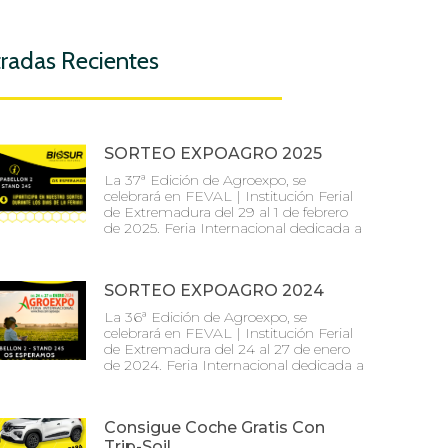
radas Recientes
SORTEO EXPOAGRO 2025
La 37ª Edición de Agroexpo, se
celebrará en FEVAL | Institución Ferial
de Extremadura del 29 al 1 de febrero
de 2025. Feria Internacional dedicada a
SORTEO EXPOAGRO 2024
La 36ª Edición de Agroexpo, se
celebrará en FEVAL | Institución Ferial
de Extremadura del 24 al 27 de enero
de 2024. Feria Internacional dedicada a
Consigue Coche Gratis Con
Trip-Soil