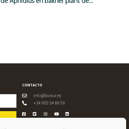
Instalación preventiva de Aphidius en bakner plant desde la ETSIA
CONTACTO
info@biosur.es
+34 950 34 89 59