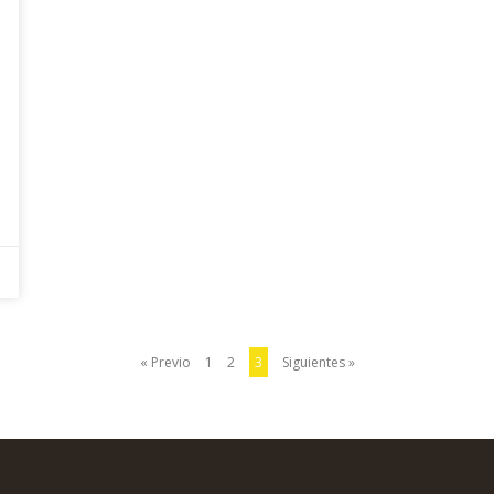
« Previo
1
2
3
Siguientes »