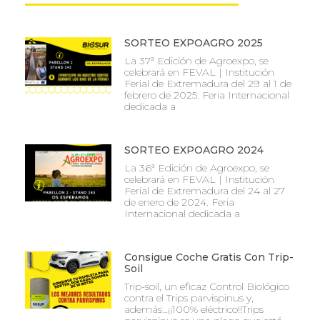
SORTEO EXPOAGRO 2025
La 37ª Edición de Agroexpo, se
celebrará en FEVAL | Institución
Ferial de Extremadura del 29 al 1 de
febrero de 2025. Feria Internacional
dedicada a
SORTEO EXPOAGRO 2024
La 36ª Edición de Agroexpo, se
celebrará en FEVAL | Institución
Ferial de Extremadura del 24 al 27
de enero de 2024. Feria
Internacional dedicada a
Consigue Coche Gratis Con Trip-
Soil
Trip-soil, un eficaz Control Biológico
contra el Trips parvispinus y,
además…¡¡100% eléctrico!!Trips